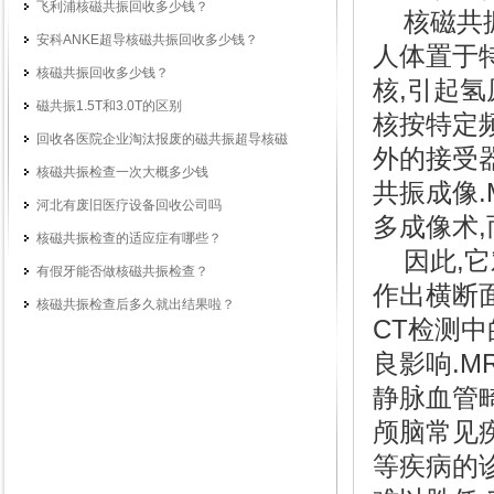
飞利浦核磁共振回收多少钱？
核磁共振
安科ANKE超导核磁共振回收多少钱？
人体置于
核磁共振回收多少钱？
核,引起氢
磁共振1.5T和3.0T的区别
核按特定
回收各医院企业淘汰报废的磁共振超导核磁
外的接受
核磁共振检查一次大概多少钱
共振成像
河北有废旧医疗设备回收公司吗
多成像术
核磁共振检查的适应症有哪些？
因此,它
有假牙能否做核磁共振检查？
作出横断
核磁共振检查后多久就出结果啦？
CT检测中
良影响.M
静脉血管
颅脑常见
等疾病的