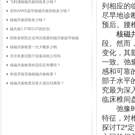
飞利浦核磁共振回收多少钱？
列相应的
安科ANKE超导核磁共振回收多少钱？
尽早地诊
核磁共振回收多少钱？
预后。腰
磁共振1.5T和3.0T的区别
核磁
回收各医院企业淘汰报废的磁共振超导核磁
段。然而
核磁共振检查一次大概多少钱
变化，其
河北有废旧医疗设备回收公司吗
一致。弛豫
核磁共振检查的适应症有哪些？
感和可靠
有假牙能否做核磁共振检查？
部子水平的
核磁共振检查后多久就出结果啦？
究最为深入
临床椎间
弛豫时间
特征，对
探讨T2*