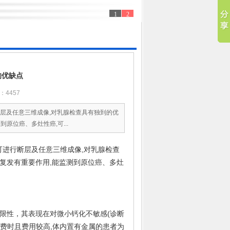
1
2
的优缺点
4457
断层及任意三维成像,对乳腺检查具有独到的优
原位癌、多灶性癌,可...
且可进行断层及任意三维成像,对乳腺检查
复发有重要作用,能监测到原位癌、多灶
限性，其表现在对微小钙化不敏感(诊断
、费时且费用较高,体内置有金属的患者为