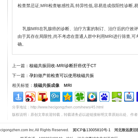
检查禁忌证;MRI检查敏感性高,特异性低,容易造成假阳性诊断,
乳腺MRI在乳腺癌的诊断、治疗方案的制订、治疗后的疗效评
由于其存在局限性,尚不考虑在普通人群中利用MRI进行筛查,
确。
上一篇：
核磁共振回收-MRI诊断肝癌优于CT
下一篇：
孕妇做产前检查可以使用核磁共振
相关标签：
核磁共振成像
MRI
分享地址：http://www.hecigongzhen.com/news/45.html
版权说明：原创文章欢迎转载，转载请务必以超链接标明文章原始出处、作者
cigongzhen.com Inc.All Rights Reserved.
冀ICP备13005810号-1
河北致远废旧