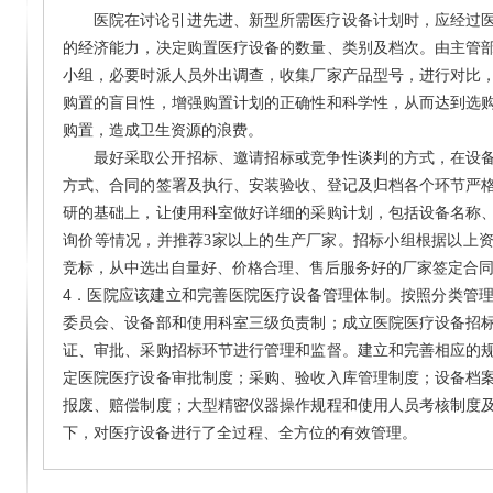
医院
在讨论引进先进、新型所需医疗设备计划时，应经过
的经济能力，决定购置医疗设备的数量、类别及档次。由主管
小组，必要时派人员外出调查，收集厂家产品型号，进行对比
购置的盲目性，增强购置计划的正确性和科学性，从而达到选
购置，造成卫生资源的浪费。
最好
采取公开招标、邀请招标或竞争性谈判的方式，在设
方式、合同的签署及执行、安装验收、登记及归档各个环节严
研的基础上，让使用科室做好详细的采购计划，包括设备名称
询价等情况，并推荐
3
家以上的生产厂家。招标小组根据以上
竞标，从中选出自量好、价格合理、售后服务好的厂家签定合
4．
医院应该
建立和完善医院医疗设备管理体制。按照分类管
委员会、设备部和使用科室三级负责制；成立医院医疗设备招
证、审批、采购招标环节进行管理和监督。建立和完善相应的
定医院医疗设备审批制度；采购、验收入库管理制度；设备档
报废、赔偿制度；大型精密仪器操作规程和使用人员考核制度
下，对医疗设备进行了全过程、全方位的有效管理。